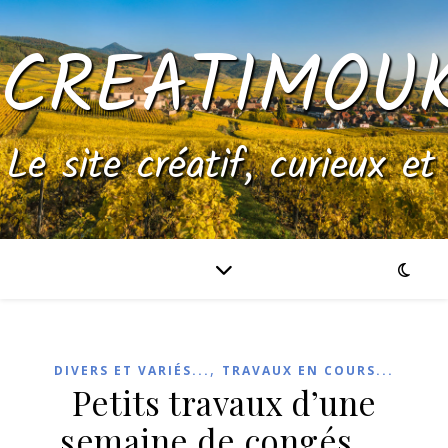
CREATIMOU
Le site créatif, curieux et
,
DIVERS ET VARIÉS...
TRAVAUX EN COURS...
Petits travaux d’une
semaine de congés….